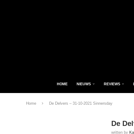
HOME
NIEUWS
REVIEWS
Home
De Delvers – 31-10-2021 Sinnersday
De Del
written by
Ka