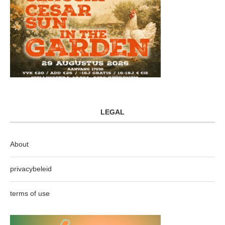
LEGAL
About
privacybeleid
terms of use