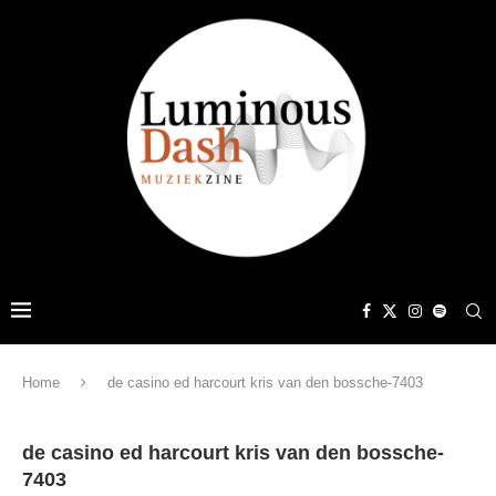
Home
de casino ed harcourt kris van den bossche-7403
de casino ed harcourt kris van den bossche-
7403