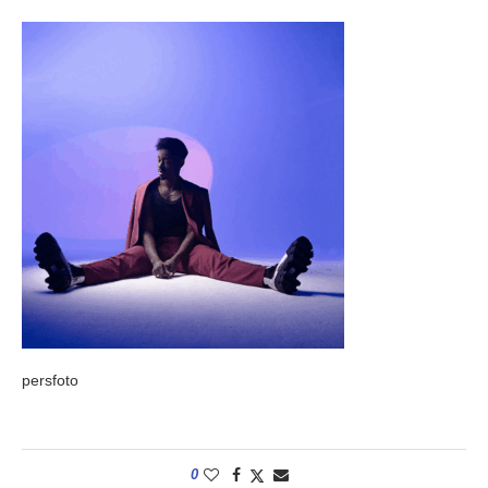
persfoto
0