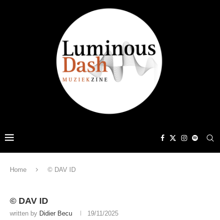
Home
© DAV ID
© DAV ID
written by
Didier Becu
19/11/2025