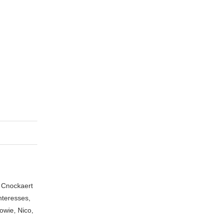
n Cnockaert
nteresses,
owie, Nico,