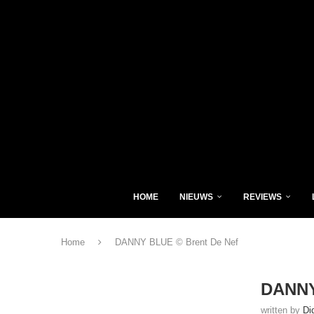
HOME
NIEUWS
REVIEWS
Home
DANNY BLUE © Brent De Nef
DANNY
written by
Di