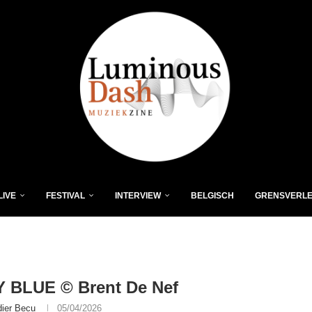
LIVE
FESTIVAL
INTERVIEW
BELGISCH
GRENSVERL
 BLUE © Brent De Nef
dier Becu
05/04/2026