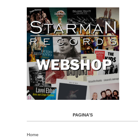
PAGINA’S
Home