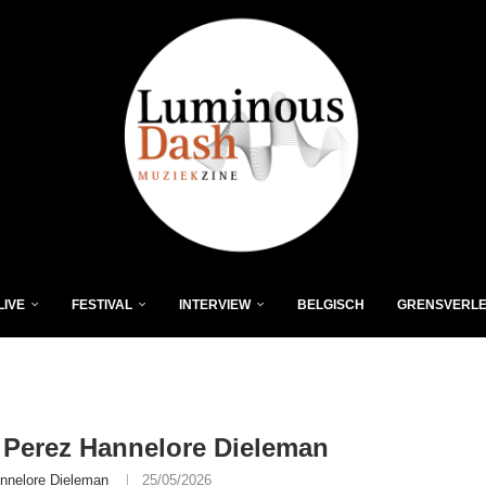
LIVE
FESTIVAL
INTERVIEW
BELGISCH
GRENSVERL
 Perez Hannelore Dieleman
nnelore Dieleman
25/05/2026