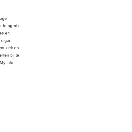
loge
 fotografie.
ies en
 eigen,
n muziek en
rten bij te
My Life