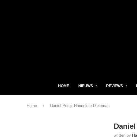
HOME
NIEUWS
REVIEWS
Home
Daniel Perez Hannelore Dieleman
Daniel
written by
Ha