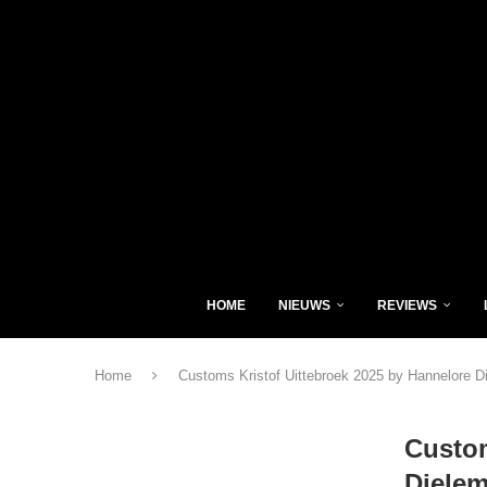
HOME
NIEUWS
REVIEWS
Home
Customs Kristof Uittebroek 2025 by Hannelore D
Custom
Diele