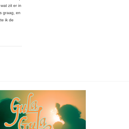
at zit er in
es graag, en
te ik de