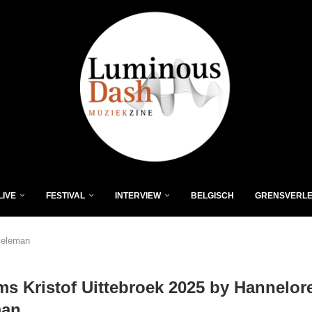
LIVE
FESTIVAL
INTERVIEW
BELGISCH
GRENSVERL
ieleman
s Kristof Uittebroek 2025 by Hannelor
man