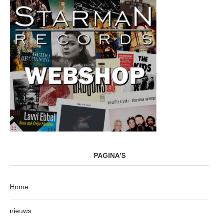
PAGINA’S
Home
nieuws