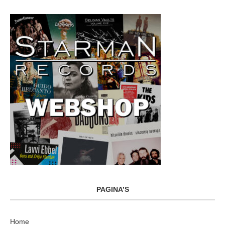
PAGINA’S
Home