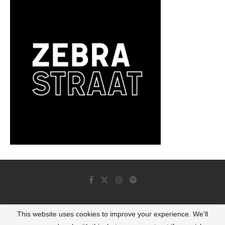
This website uses cookies to improve your experience. We'll
© 2022 - Luminous Dash All Rights Reserved