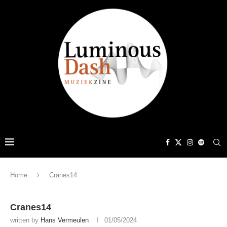
Home
Cranes14
Cranes14
written by
Hans Vermeulen
01/05/2024