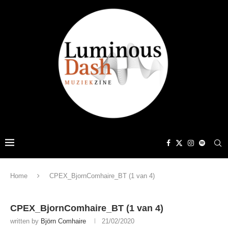
Home
CPEX_BjornComhaire_BT (1 van 4)
CPEX_BjornComhaire_BT (1 van 4)
written by
Björn Comhaire
21/02/2020