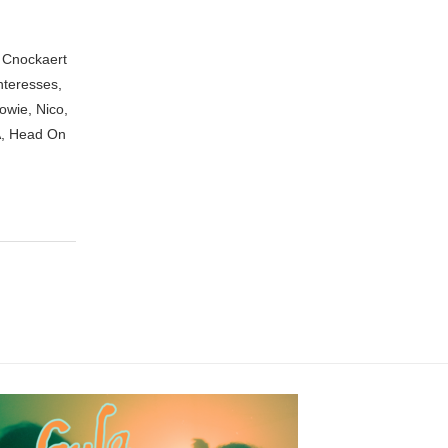
n Cnockaert
nteresses,
owie, Nico,
A, Head On