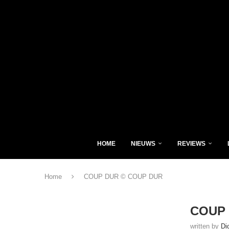
HOME
NIEUWS
REVIEWS
Home
COUP DUR © COUP DUR
COUP 
written by
Di