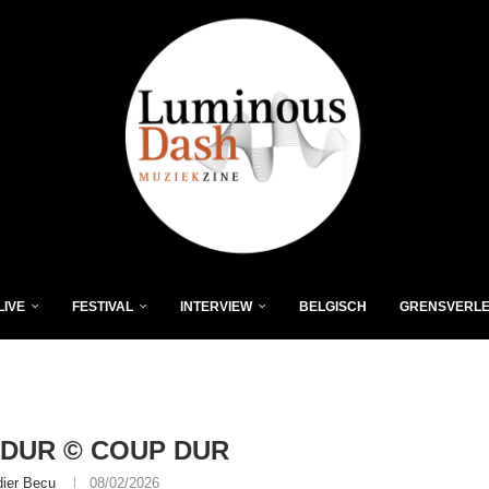
LIVE
FESTIVAL
INTERVIEW
BELGISCH
GRENSVERL
DUR © COUP DUR
dier Becu
08/02/2026