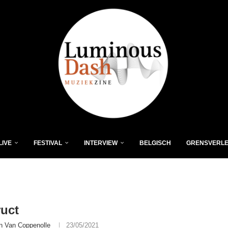
LIVE
FESTIVAL
INTERVIEW
BELGISCH
GRENSVERL
uct
n Van Coppenolle
23/05/2021