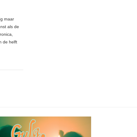
nig maar
nst als de
ronica,
 de helft