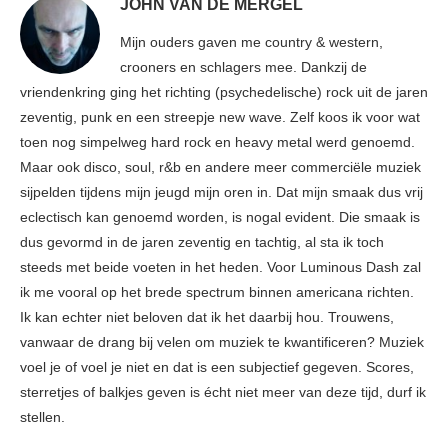
JOHN VAN DE MERGEL
Mijn ouders gaven me country & western,
crooners en schlagers mee. Dankzij de
vriendenkring ging het richting (psychedelische) rock uit de jaren
zeventig, punk en een streepje new wave. Zelf koos ik voor wat
toen nog simpelweg hard rock en heavy metal werd genoemd.
Maar ook disco, soul, r&b en andere meer commerciële muziek
sijpelden tijdens mijn jeugd mijn oren in. Dat mijn smaak dus vrij
eclectisch kan genoemd worden, is nogal evident. Die smaak is
dus gevormd in de jaren zeventig en tachtig, al sta ik toch
steeds met beide voeten in het heden. Voor Luminous Dash zal
ik me vooral op het brede spectrum binnen americana richten.
Ik kan echter niet beloven dat ik het daarbij hou. Trouwens,
vanwaar de drang bij velen om muziek te kwantificeren? Muziek
voel je of voel je niet en dat is een subjectief gegeven. Scores,
sterretjes of balkjes geven is écht niet meer van deze tijd, durf ik
stellen.