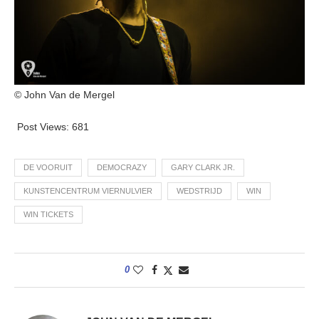
© John Van de Mergel
Post Views:
681
DE VOORUIT
DEMOCRAZY
GARY CLARK JR.
KUNSTENCENTRUM VIERNULVIER
WEDSTRIJD
WIN
WIN TICKETS
0