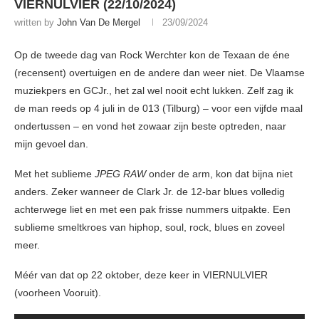
VIERNULVIER (22/10/2024)
written by
John Van De Mergel
23/09/2024
Op de tweede dag van Rock Werchter kon de Texaan de éne
(recensent) overtuigen en de andere dan weer niet. De Vlaamse
muziekpers en GCJr., het zal wel nooit echt lukken. Zelf zag ik
de man reeds op 4 juli in de 013 (Tilburg) – voor een vijfde maal
ondertussen – en vond het zowaar zijn beste optreden, naar
mijn gevoel dan.
Met het sublieme
JPEG RAW
onder de arm, kon dat bijna niet
anders. Zeker wanneer de Clark Jr. de 12-bar blues volledig
achterwege liet en met een pak frisse nummers uitpakte. Een
sublieme smeltkroes van hiphop, soul, rock, blues en zoveel
meer.
Méér van dat op 22 oktober, deze keer in VIERNULVIER
(voorheen Vooruit).