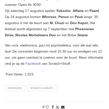
noemer ‘Open Air 9030’.
Op zaterdag 17 augustus spelen
Yokocho
,
Affaire
en
Paard
.
Op 24 augustus komen
Whorses
,
Penus
en
Peuk
langs. 30
augustus is het de beurt aan
M. Chuzi
en
Don Kapot.
Het
festival wordt afgesloten op 7 september met
Phoenician
Drive, Nicolas Mortelmans Duo
en het Britse
Smote
.
Van rock, elektronica, jazz tot psychedelica, voor elk wat wils,
dus! De concerten beginnen rond 15.30 uur en eindigen om 22
uur, om geen overlast te creëren voor de buurt. Meer informatie
vind je op de
Facebook
van Scratch+Snuff.
Post Views:
1.023
DRONGEN
SCRATCH+SNUFF
0