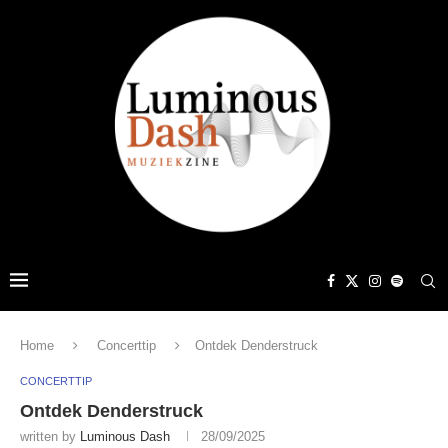
Home
Concerttip
Ontdek Denderstruck
CONCERTTIP
Ontdek Denderstruck
written by
Luminous Dash
28/09/2025