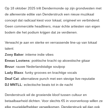
Op 18 oktober 2025 trilt Dendermonde op zijn grondvesten met
de allereerste editie van Denderstruck een nieuw muzikaal
concept dat radicaal kiest voor lokaal, origineel en verbindend.
Geen commerciële headliners, maar échte artiesten van eigen
bodem die het podium krijgen dat ze verdienen.
Verwacht je aan en sterke en verrassende line-up van lokaal
talent:
Zoey Baker
: intieme indie vibes
Eneas Lootens
: poëtische kracht op akoestische gitaar
Bruur
: rauwe Nederlandstalige soulpop
Lady Blaxx
: funky grooves en krachtige vocals
Deaf Cat
: alternatieve punch met een stevige live-reputatie
DJ MNTLL
: eclectische beats tot in de nacht
Denderstruck wil de groeiende kloof tussen cultuur en
betaalbaarheid dichten. Voor slechts €5 in voorverkoop willen ze
elke muziekliefhebber verwelkomen. Denderstruck wil dan ook