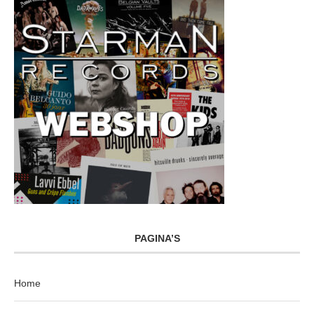
PAGINA’S
Home