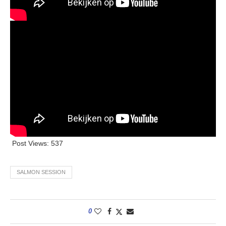
Post Views:
537
SALMON SESSION
0