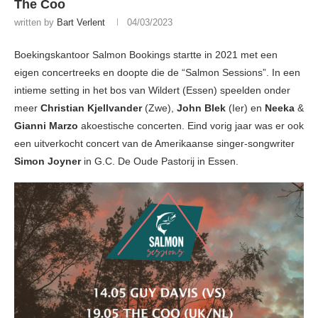
The Coo
written by
Bart Verlent
04/03/2023
Boekingskantoor Salmon Bookings startte in 2021 met een
eigen concertreeks en doopte die de “Salmon Sessions”. In een
intieme setting in het bos van Wildert (Essen) speelden onder
meer
Christian Kjellvander
(Zwe),
John Blek
(Ier) en
Neeka
&
Gianni Marzo
akoestische concerten. Eind vorig jaar was er ook
een uitverkocht concert van de Amerikaanse singer-songwriter
Simon Joyner
in G.C. De Oude Pastorij in Essen.