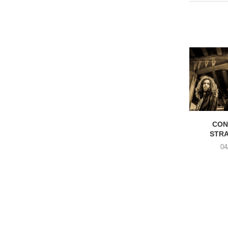
CON
STR
04