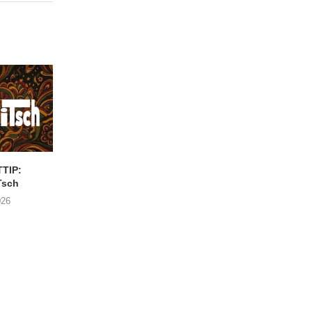
TIP:
CONCERTTIP: JAMIL
Nieuwe augustu
Tsch
JOUNDI
concertjes in de Cab
Antwerpen
026
31/07/2026
21/07/2026