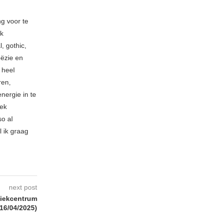
ng voor te
ik
, gothic,
oëzie en
 heel
ren,
nergie in te
iek
so al
l ik graag
next post
iekcentrum
(16/04/2025)