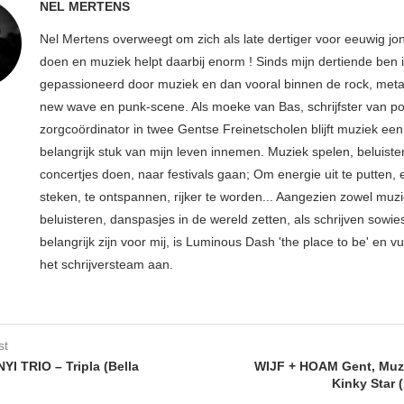
NEL MERTENS
Nel Mertens overweegt om zich als late dertiger voor eeuwig jo
doen en muziek helpt daarbij enorm ! Sinds mijn dertiende ben 
gepassioneerd door muziek en dan vooral binnen de rock, metal
new wave en punk-scene. Als moeke van Bas, schrijfster van p
zorgcoördinator in twee Gentse Freinetscholen blijft muziek een
belangrijk stuk van mijn leven innemen. Muziek spelen, beluiste
concertjes doen, naar festivals gaan; Om energie uit te putten, e
steken, te ontspannen, rijker te worden... Aangezien zowel muz
beluisteren, danspasjes in de wereld zetten, als schrijven sowie
belangrijk zijn voor mij, is Luminous Dash 'the place to be' en vu
het schrijversteam aan.
st
YI TRIO – Tripla (Bella
WIJF + HOAM Gent, Muz
Kinky Star 