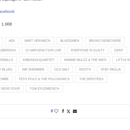
acebook
:
1.008
AIDI
BART VERVAECK
BLUES2MEN
BRUNO DENECKERE
CUBERDON
DJ MATISFACTION LIVE
EVERYONE IS GUILTY
GENT
YEBALLS
KABUNGA QUARTET
KWAME MULZZ & THE 360’S
LITTLE K
Y BLUES
NIR SHEMMER
OLD SALT
ROOTS
STEF PAGLIA
YOMBE
TETO POLO & THE POLOSONICS
THE DEPUTEES
E NEVE FOUR
TOM EYLENBOSCH
0