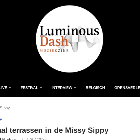
LIVE
FESTIVAL
INTERVIEW
BELGISCH
GRENSVERL
 Sippy
P
al terrassen in de Missy Sippy
l Mertens
17/04/2025