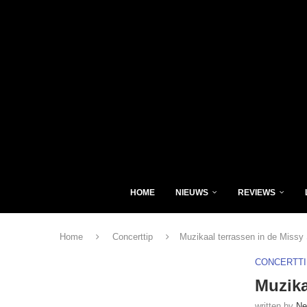
HOME
NIEUWS
REVIEWS
Home
Concerttip
Muzikaal terrassen in de Missy
CONCERTTI
Muzika
written by
Ne