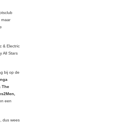
otsclub
, maar
e
 & Electric
 All Stars
g bij op de
unga
& The
ues2Men,
en een
s, dus wees