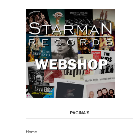
PAGINA’S
Home