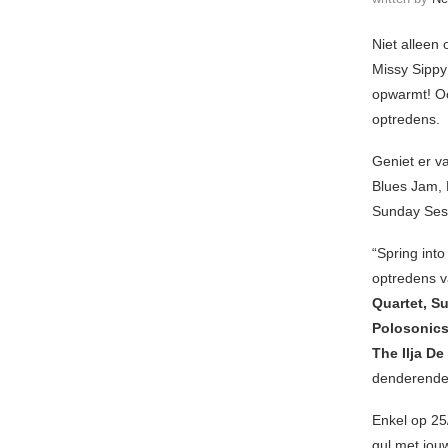
Niet alleen
Missy Sippy 
opwarmt! Oo
optredens.
Geniet er v
Blues Jam, 
Sunday Ses
“Spring into
optredens 
Quartet, S
Polosonics,
The Ilja D
denderende
Enkel op 25/
gul met jouw