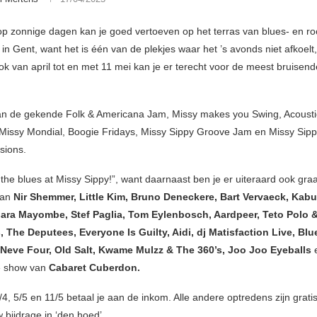
 op zonnige dagen kan je goed vertoeven op het terras van blues- en ro
in Gent, want het is één van de plekjes waar het ’s avonds niet afkoelt
k van april tot en met 11 mei kan je er terecht voor de meest bruisend
an de gekende Folk & Americana Jam, Missy makes you Swing, Acoustic
Missy Mondial, Boogie Fridays, Missy Sippy Groove Jam en Missy Sippy
sions.
 the blues at Missy Sippy!”, want daarnaast ben je er uiteraard ook graa
van
Nir Shemmer, Little Kim, Bruno Deneckere, Bart Vervaeck, Kab
uara Mayombe, Stef Paglia, Tom Eylenbosch, Aardpeer, Teto Polo 
 The Deputees, Everyone Is Guilty, Aidi, dj Matisfaction Live, Bl
e Neve Four, Old Salt, Kwame Mulzz & The 360’s, Joo Joo Eyeballs
 show van
Cabaret Cuberdon.
4, 5/5 en 11/5 betaal je aan de inkom. Alle andere optredens zijn grati
 bijdrage in ‘den hoed’.