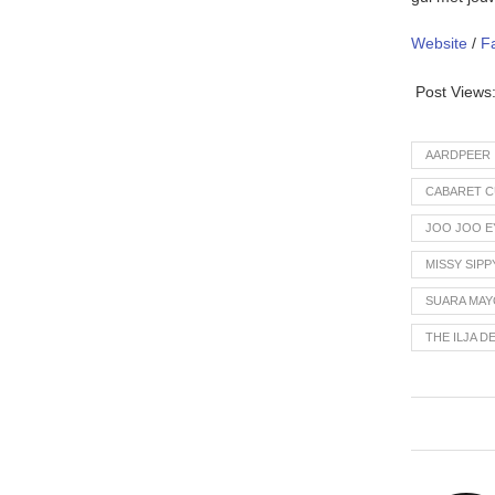
Website
/
F
Post Views
AARDPEER
CABARET 
JOO JOO E
MISSY SIPP
SUARA MA
THE ILJA D