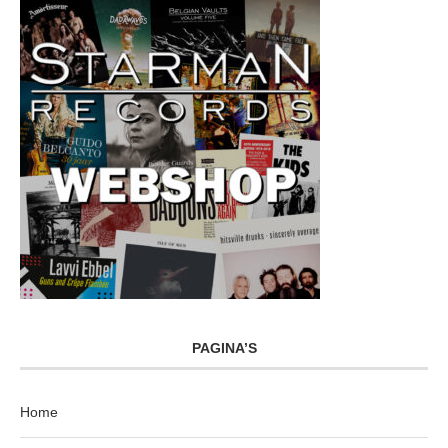
PAGINA’S
Home