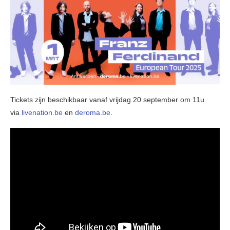
Tickets zijn beschikbaar vanaf vrijdag 20 september om 11u
via
livenation.be
en
deroma.be
.