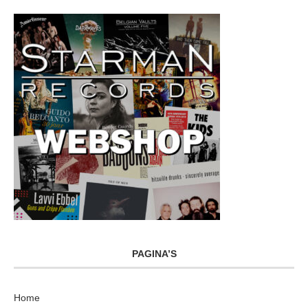
PAGINA’S
Home