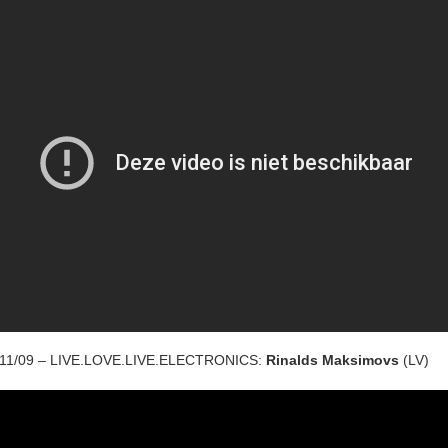
11/09 – LIVE.LOVE.LIVE.ELECTRONICS:
Rinalds Maksimovs
(LV)