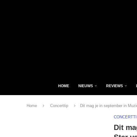
HOME
NIEUWS
REVIEWS
Home
Concerttip
Dit mag je in september in Muz
CONCERTTI
Dit ma