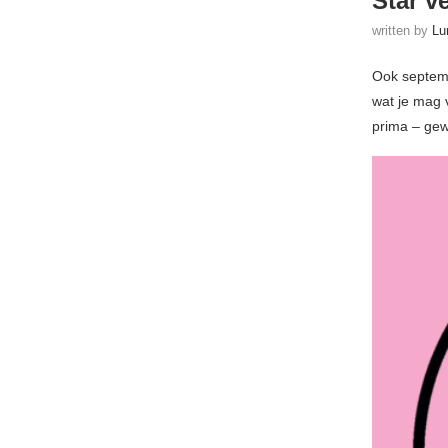
Star v
written by
Lu
Ook septemb
wat je mag 
prima – gewo