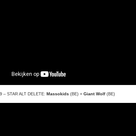
/09 – STAR ALT DELETE:
Massokids
(BE) +
Giant Wolf
(BE)