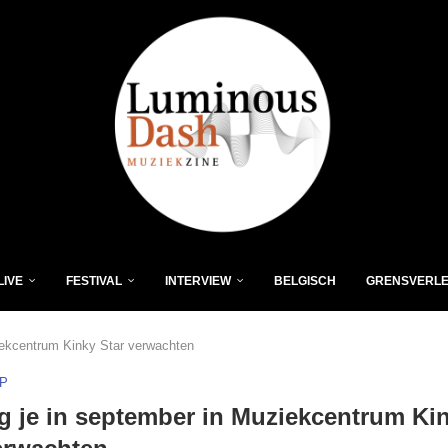
LIVE
FESTIVAL
INTERVIEW
BELGISCH
GRENSVERL
iekcentrum Kinky Star verwachten
P
g je in september in Muziekcentrum Ki