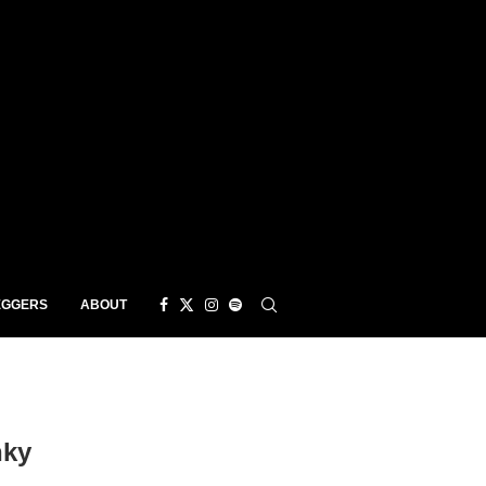
EGGERS
ABOUT
nky