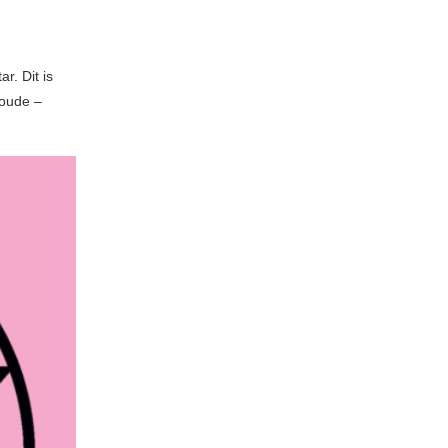
. Dit is
loude –