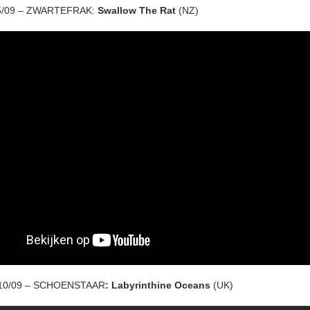
05/09 – ZWARTEFRAK:
Swallow The Rat
(NZ)
10/09 – SCHOENSTAAR
: Labyrinthine Oceans
(UK)