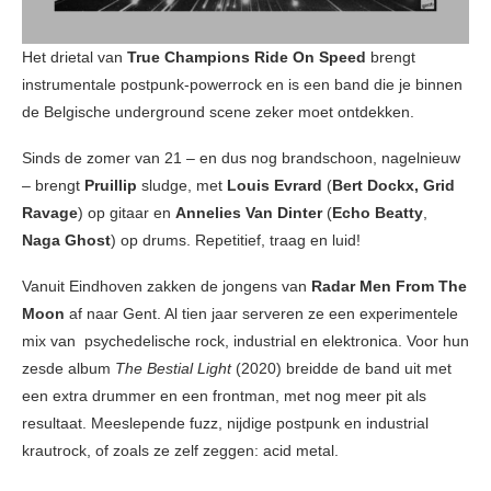
Het drietal van
True Champions Ride On Speed
brengt
instrumentale postpunk-powerrock en is een band die je binnen
de Belgische underground scene zeker moet ontdekken.
Sinds de zomer van 21 – en dus nog brandschoon, nagelnieuw
– brengt
Pruillip
sludge, met
Louis Evrard
(
Bert Dockx, Grid
Ravage
) op gitaar en
Annelies Van Dinter
(
Echo Beatty
,
Naga Ghost
) op drums. Repetitief, traag en luid!
Vanuit Eindhoven zakken de jongens van
Radar Men From The
Moon
af naar Gent. Al tien jaar serveren ze een experimentele
mix van psychedelische rock, industrial en elektronica. Voor hun
zesde album
The Bestial Light
(2020) breidde de band uit met
een extra drummer en een frontman, met nog meer pit als
resultaat. Meeslepende fuzz, nijdige postpunk en industrial
krautrock, of zoals ze zelf zeggen: acid metal.