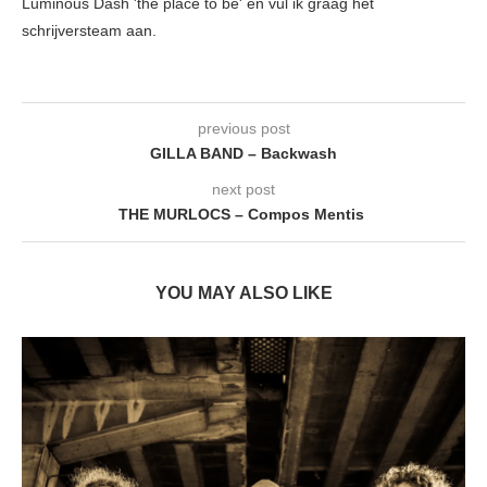
Luminous Dash 'the place to be' en vul ik graag het
schrijversteam aan.
previous post
GILLA BAND – Backwash
next post
THE MURLOCS – Compos Mentis
YOU MAY ALSO LIKE