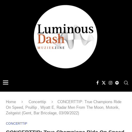
Home
Concerttip
CONCERTTIP: True Champions Ride
On Speed, Pruillip , Wyatt E, Radar Men From The Moon, Motorik,
Zeitgeist (Gent, Bar Bricolage, 03/09/2022)
CONCERTTIP