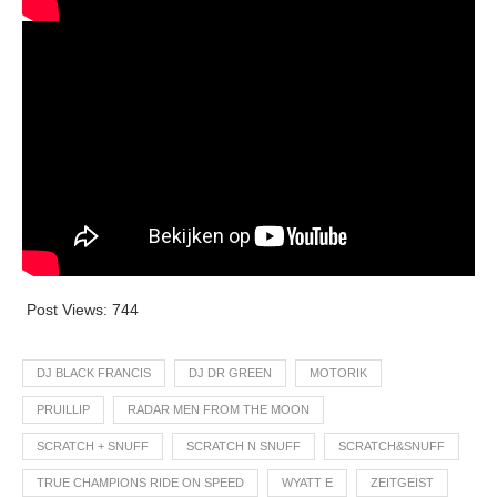
Post Views:
744
DJ BLACK FRANCIS
DJ DR GREEN
MOTORIK
PRUILLIP
RADAR MEN FROM THE MOON
SCRATCH + SNUFF
SCRATCH N SNUFF
SCRATCH&SNUFF
TRUE CHAMPIONS RIDE ON SPEED
WYATT E
ZEITGEIST