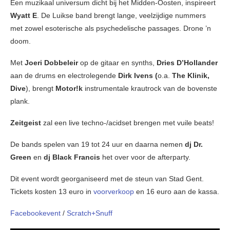
Een muzikaal universum dicht bij het Midden-Oosten, inspireert
Wyatt E
. De Luikse band brengt lange, veelzijdige nummers
met zowel esoterische als psychedelische passages. Drone ’n
doom.
Met
Joeri Dobbeleir
op de gitaar en synths,
Dries D’Hollander
aan de drums en electrolegende
Dirk Ivens (
o.a.
The Klinik,
Dive
), brengt
Motor!k
instrumentale krautrock van de bovenste
plank.
Zeitgeist
zal een live techno-/acidset brengen met vuile beats!
De bands spelen van 19 tot 24 uur en daarna nemen
dj Dr.
Green
en
dj Black Francis
het over voor de afterparty.
Dit event wordt georganiseerd met de steun van Stad Gent.
Tickets kosten 13 euro in
voorverkoop
en 16 euro aan de kassa.
Facebookevent
/
Scratch+Snuff