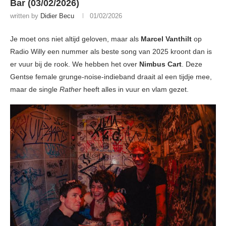
Bar (03/02/2026)
written by
Didier Becu
01/02/2026
Je moet ons niet altijd geloven, maar als
Marcel Vanthilt
op
Radio Willy een nummer als beste song van 2025 kroont dan is
er vuur bij de rook. We hebben het over
Nimbus Cart
. Deze
Gentse female grunge-noise-indieband draait al een tijdje mee,
maar de single
Rather
heeft alles in vuur en vlam gezet.