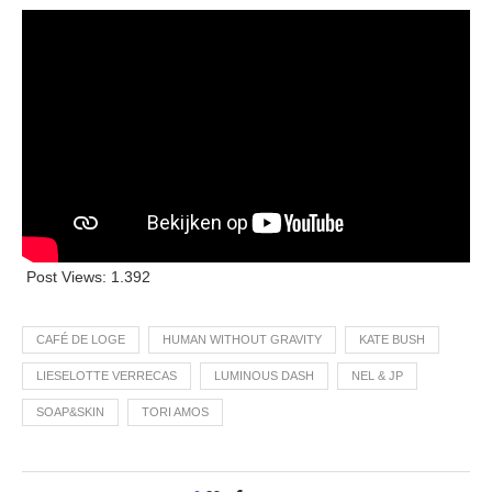
Post Views:
1.392
CAFÉ DE LOGE
HUMAN WITHOUT GRAVITY
KATE BUSH
LIESELOTTE VERRECAS
LUMINOUS DASH
NEL & JP
SOAP&SKIN
TORI AMOS