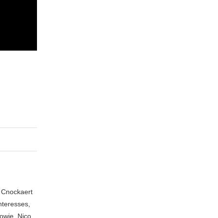
n Cnockaert
nteresses,
owie, Nico,