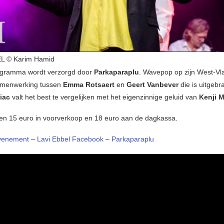
L © Karim Hamid
ogramma wordt verzorgd door
Parkaparaplu
. Wavepop op zijn West-V
amenwerking tussen
Emma Rotsaert
en
Geert Vanbever
die is uitgebr
iac
valt het best te vergelijken met het eigenzinnige geluid van
Kenji 
ten 15 euro in voorverkoop en 18 euro aan de dagkassa.
venement
–
Lavi Ebbel Facebook
–
Parkaparaplu