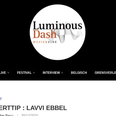
LIVE
FESTIVAL
INTERVIEW
BELGISCH
GRENSVERL
P
RTTIP : LAVVI EBBEL
dier Becu
30/12/2024