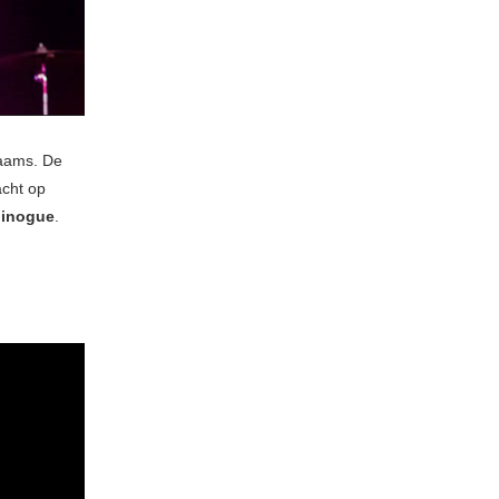
laams. De
acht op
Minogue
.