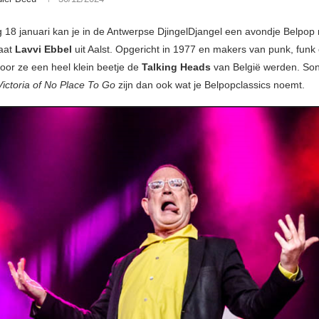
 18 januari kan je in de Antwerpse DjingelDjangel een avondje Belpop
taat
Lavvi Ebbel
uit Aalst. Opgericht in 1977 en makers van punk, funk
or ze een heel klein beetje de
Talking Heads
van België werden. So
Victoria of No Place To Go
zijn dan ook wat je Belpopclassics noemt.