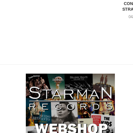
CON
STR
04