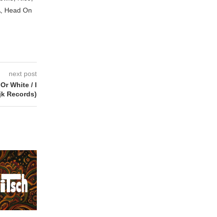
A, Head On
next post
r White / I
jk Records)