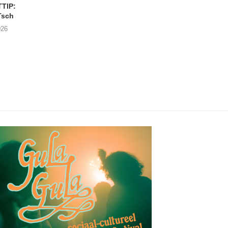
TIP:
CONCERTTIP: JAMIL
Nieuwe augustu
Tsch
JOUNDI
concertjes in de Cab
Antwerpen
026
31/07/2026
21/07/2026