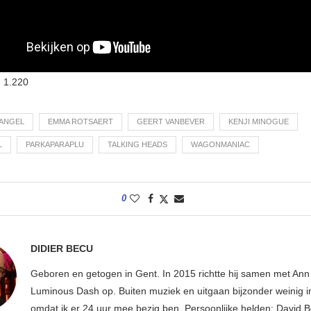
:
1.220
ANGEL
EMMA ROTSAERT
GEERT VANBEVER
KENJI MINOGUE
L
PARKAPARAPLU
TALKING HEADS
WAGONMANIAC
0
DIDIER BECU
Geboren en getogen in Gent. In 2015 richtte hij samen met An
Luminous Dash op. Buiten muziek en uitgaan bijzonder weinig i
omdat ik er 24 uur mee bezig ben. Persoonlijke helden: David B