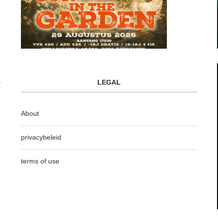
LEGAL
About
privacybeleid
terms of use