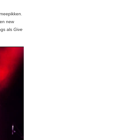
 meepikken.
 en new
ngs als
Give