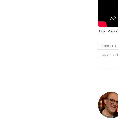
Post Views
DJINGELDJ
LAVVI EBBE