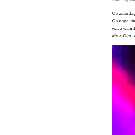
Op zaterdag
Op appel s
wave waardo
Me a Gun
,