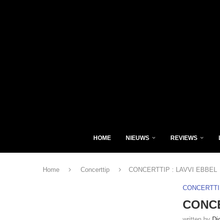
HOME
NIEUWS
REVIEWS
Home
Concerttip
CONCERTTIP : LAVVI EBBEL
CONCERTTI
CONCE
written by
Di