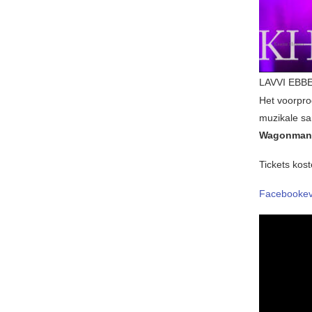
LAVVI EBBE
Het voorpr
muzikale s
Wagonman
Tickets kos
Facebooke