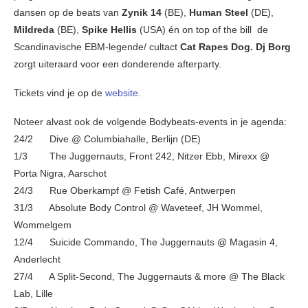
dansen op de beats van
Zynik 14
(BE),
Human Steel
(DE),
Mildreda
(BE),
Spike Hellis
(USA) én on top of the bill de
Scandinavische EBM-legende/ cultact
Cat Rapes Dog. Dj Borg
zorgt uiteraard voor een donderende afterparty.
Tickets vind je op de
website
.
Noteer alvast ook de volgende Bodybeats-events in je agenda:
24/2 Dive @ Columbiahalle, Berlijn (DE)
1/3 The Juggernauts, Front 242, Nitzer Ebb, Mirexx @
Porta Nigra, Aarschot
24/3 Rue Oberkampf @ Fetish Café, Antwerpen
31/3 Absolute Body Control @ Waveteef, JH Wommel,
Wommelgem
12/4 Suicide Commando, The Juggernauts @ Magasin 4,
Anderlecht
27/4 A Split-Second, The Juggernauts & more @ The Black
Lab, Lille