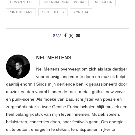
HUMAN STEEL
INTERNATIONAL EBM DAY
MILDREDA
SINT-NIKLAAS
SPIKE HELLIS
ZYNIK 14
0
NEL MERTENS
Nel Mertens overweegt om zich als late dertiger
voor eeuwig jong voor te doen en muziek helpt
daarbij enorm ! Sinds mijn dertiende ben ik gepassioneerd door
muziek en dan vooral binnen de rock, metal, gothic, new wave
en punk-scene. Als moeke van Bas, schrijfster van poëzie en
zorgcoördinator in twee Gentse Freinetscholen blijft muziek een
heel belangrijk stuk van mijn leven innemen. Muziek spelen,
beluisteren, concertjes doen, naar festivals gaan; Om energie
uit te putten, energie in te steken, te ontspannen, rijker te