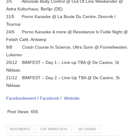
2/5 Absolute Body Control @ Out Of Line Weekender @
Astra Kulturhaus, Berlijn (DE)
11/5 Porno Karaoke @ La Boule Du Centre, Doornik /
Tournai
24/5 Porno Karaoke & more @ Resistance Is Futile Night @
Fetish Café, Antwerp
8/8 Crash Course In Science, Ultra Sunn @ Fonnefeesten,
Lokeren
20/12 BIMFEST – Day 1 – Line-up TBA @ De Casino, St
Niklaas
21/12 BIMFEST – Day 2 – Line-Up TBA @ De Casino, St
Niklaas
Facebookevent
/
Facebook
/
Website
Post Views:
655
BODYBEATS
CAT RAPES DOG
DE CASINO