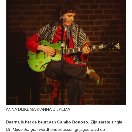
ANNA DIJKEMA © ANNA DIJKEMA
Daarna is het de beurt aan
Camilo Donoso
. Zijn eerste single
Oh Mijne Jongen
wordt ondertussen grijsgedraaid op