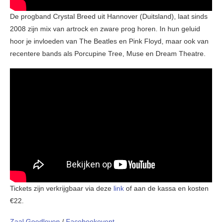
De progband Crystal Breed uit Hannover (Duitsland), laat sinds
2008 zijn mix van artrock en zware prog horen. In hun geluid
hoor je invloeden van The Beatles en Pink Floyd, maar ook van
recentere bands als Porcupine Tree, Muse en Dream Theatre.
Tickets zijn verkrijgbaar via deze
link
of aan de kassa en kosten
€22.
Zaal Goedleven
/
Facebookevent