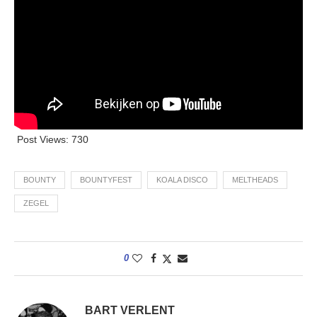
Post Views:
730
BOUNTY
BOUNTYFEST
KOALA DISCO
MELTHEADS
ZEGEL
0
BART VERLENT