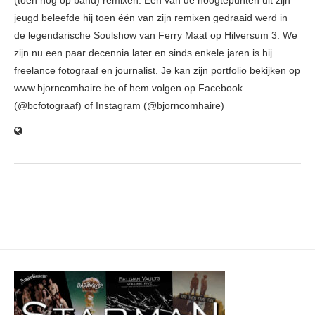
(toen nog op band) remixen. Eén van de hoogtepunten uit zijn
jeugd beleefde hij toen één van zijn remixen gedraaid werd in
de legendarische Soulshow van Ferry Maat op Hilversum 3. We
zijn nu een paar decennia later en sinds enkele jaren is hij
freelance fotograaf en journalist. Je kan zijn portfolio bekijken op
www.bjorncomhaire.be of hem volgen op Facebook
(@bcfotograaf) of Instagram (@bjorncomhaire)