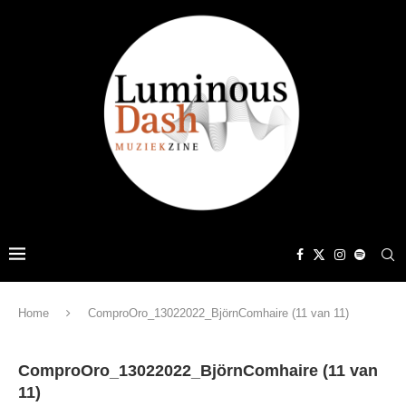
Home
ComproOro_13022022_BjörnComhaire (11 van 11)
ComproOro_13022022_BjörnComhaire (11 van
11)