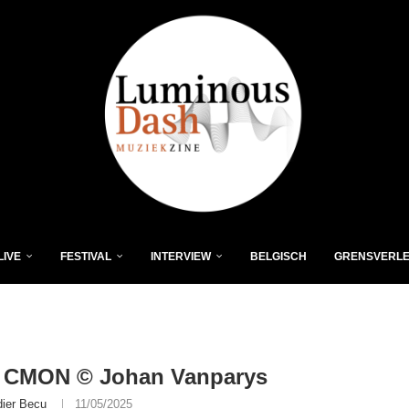
LIVE
FESTIVAL
INTERVIEW
BELGISCH
GRENSVERL
CMON © Johan Vanparys
dier Becu
11/05/2025