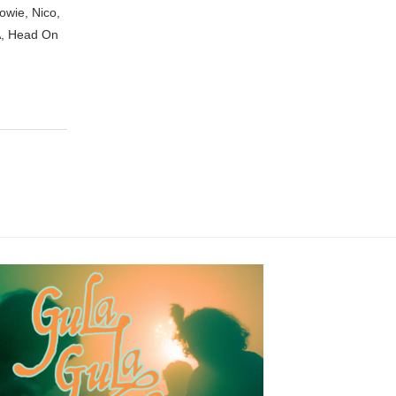
owie, Nico,
A, Head On