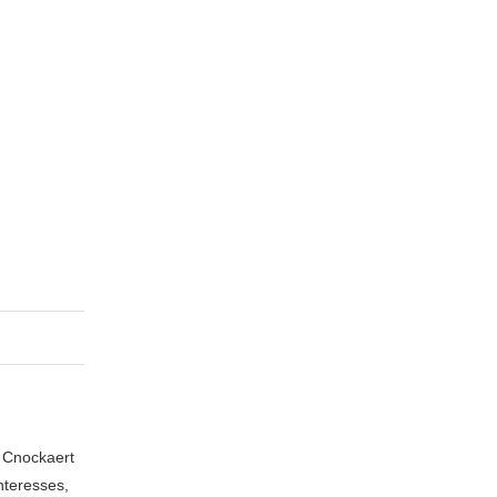
n Cnockaert
nteresses,