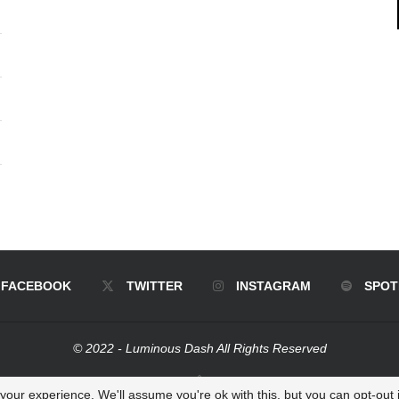
FACEBOOK
TWITTER
INSTAGRAM
SPOT
© 2022 - Luminous Dash All Rights Reserved
BACK TO TOP
our experience. We'll assume you're ok with this, but you can opt-out i