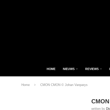
HOME
NIEUWS
REVIEWS
Home
CMON CMON © Johan Vanparys
CMON 
written by
Di