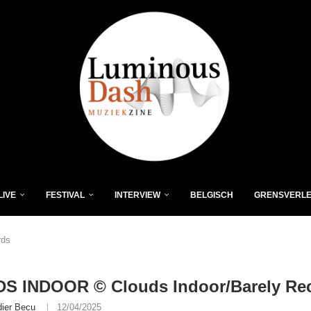
LIVE
FESTIVAL
INTERVIEW
BELGISCH
GRENSVERL
rds
S INDOOR © Clouds Indoor/Barely Re
dier Becu
12/04/2025