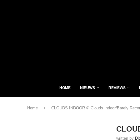
HOME
NIEUWS
REVIEWS
Home
CLOUDS INDOOR © Clouds Indoor/Barely Reco
CLOUD
written by
Di