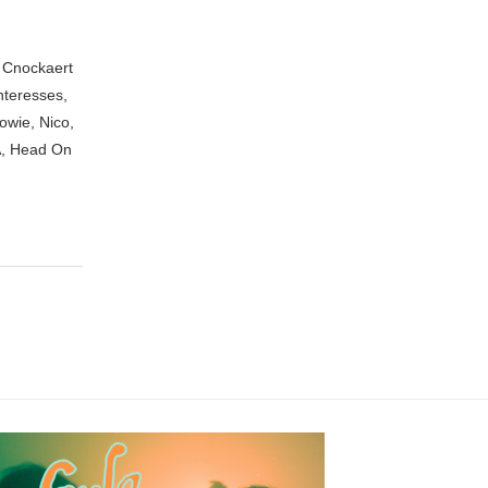
n Cnockaert
nteresses,
owie, Nico,
A, Head On