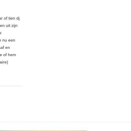
 of tien dj
n uit zijn
e
n nu een
aaf en
be of hem
aire)