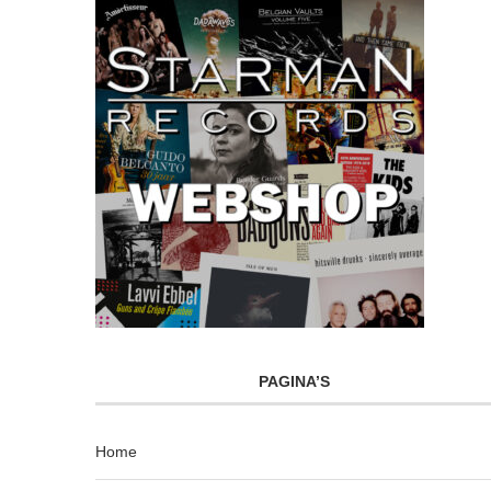
PAGINA’S
Home