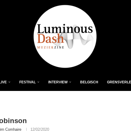
LIVE
FESTIVAL
INTERVIEW
BELGISCH
GRENSVERL
robinson
örn Comhaire
12/02/2020