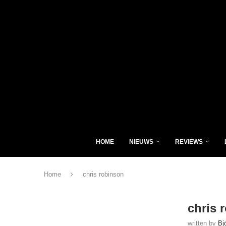
HOME
NIEUWS
REVIEWS
Home
chris robinson
chris 
written by
Bj