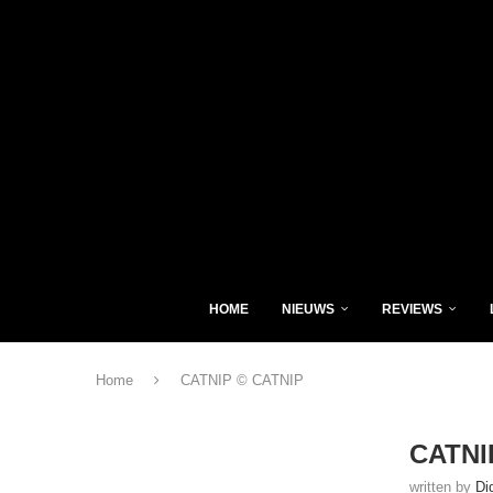
HOME
NIEUWS
REVIEWS
Home
CATNIP © CATNIP
CATNI
written by
Di