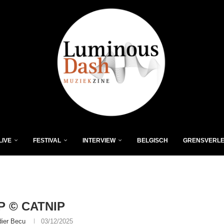
LIVE
FESTIVAL
INTERVIEW
BELGISCH
GRENSVERL
P © CATNIP
dier Becu
03/12/2025