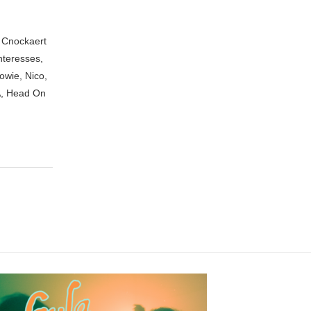
n Cnockaert
nteresses,
owie, Nico,
A, Head On