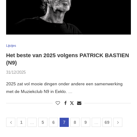
Lijstjes
Het beste van 2025 volgens PATRICK BASTIEN
(N9)
31/12/2025
2025 zat vol mooie dingen onder andere een samenwerking
met de Muziekclub N9 in Eeklo. …
1
…
5
6
7
8
9
…
69