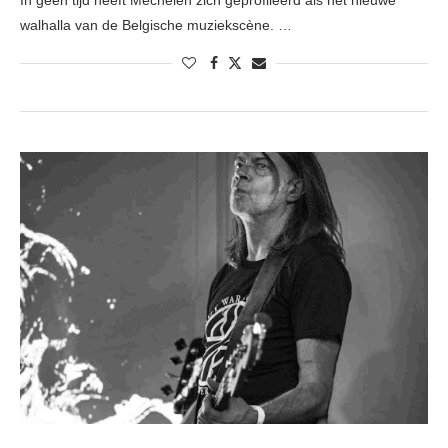
In geen tijd heeft Mechelen zich geprofileerd als het nieuwe
walhalla van de Belgische muziekscène. …