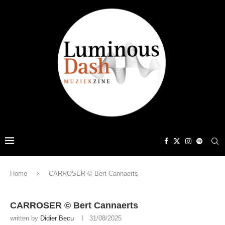
Home
CARROSER © Bert Cannaerts
CARROSER © Bert Cannaerts
written by
Didier Becu
31/08/2025