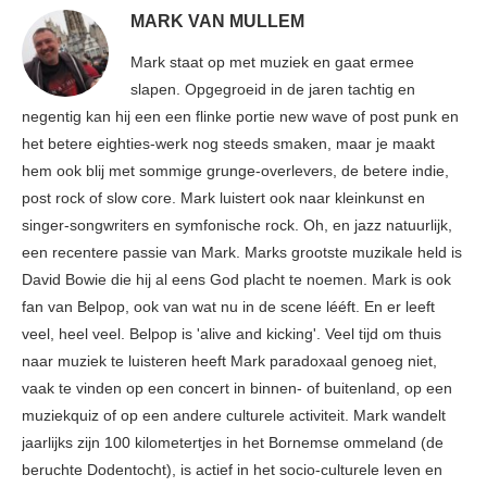
MARK VAN MULLEM
Mark staat op met muziek en gaat ermee
slapen. Opgegroeid in de jaren tachtig en
negentig kan hij een een flinke portie new wave of post punk en
het betere eighties-werk nog steeds smaken, maar je maakt
hem ook blij met sommige grunge-overlevers, de betere indie,
post rock of slow core. Mark luistert ook naar kleinkunst en
singer-songwriters en symfonische rock. Oh, en jazz natuurlijk,
een recentere passie van Mark. Marks grootste muzikale held is
David Bowie die hij al eens God placht te noemen. Mark is ook
fan van Belpop, ook van wat nu in de scene lééft. En er leeft
veel, heel veel. Belpop is 'alive and kicking'. Veel tijd om thuis
naar muziek te luisteren heeft Mark paradoxaal genoeg niet,
vaak te vinden op een concert in binnen- of buitenland, op een
muziekquiz of op een andere culturele activiteit. Mark wandelt
jaarlijks zijn 100 kilometertjes in het Bornemse ommeland (de
beruchte Dodentocht), is actief in het socio-culturele leven en