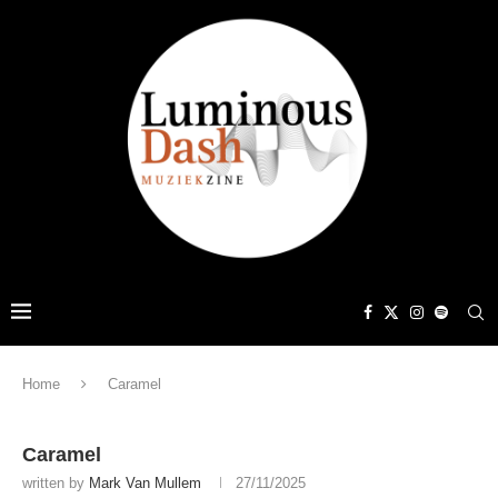
Home
Caramel
Caramel
written by
Mark Van Mullem
27/11/2025