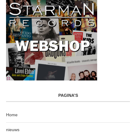
PAGINA’S
Home
nieuws