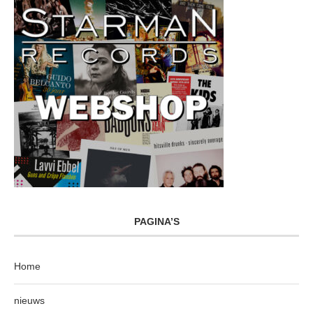
PAGINA’S
Home
nieuws