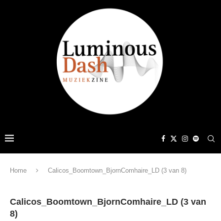
Home
Calicos_Boomtown_BjornComhaire_LD (3 van 8)
Calicos_Boomtown_BjornComhaire_LD (3 van
8)