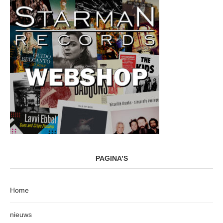
PAGINA’S
Home
nieuws