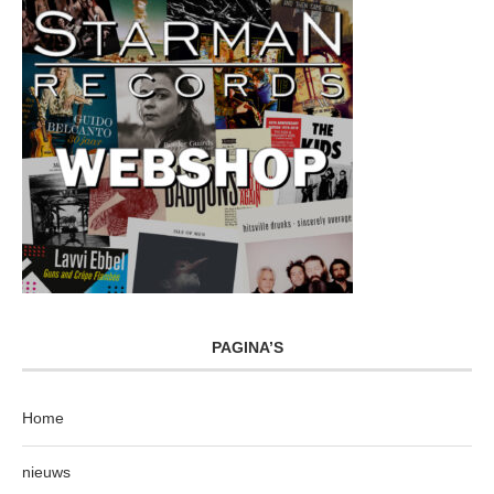
PAGINA’S
Home
nieuws