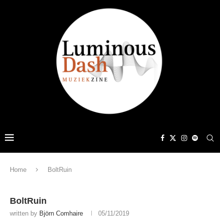
Home
BoltRuin
BoltRuin
written by
Björn Comhaire
05/11/2019