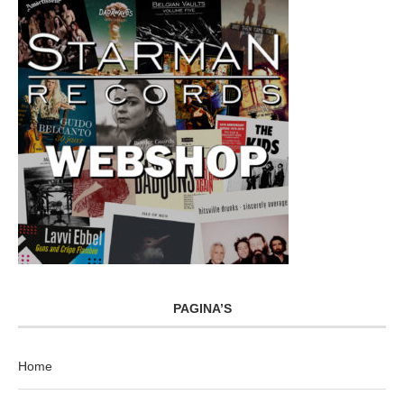
PAGINA’S
Home