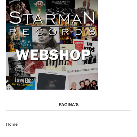
PAGINA’S
Home