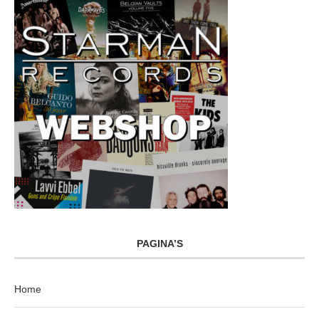
PAGINA’S
Home