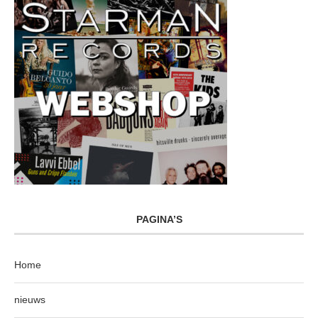
PAGINA’S
Home
nieuws