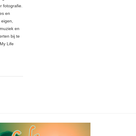
 fotografie.
ies en
 eigen,
n muziek en
rten bij te
My Life