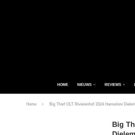
HOME
NIEUWS
REVIEWS
Home
Big Thief OLT Rivierenhof 2024 Hannelore Diele
Big Th
Diele