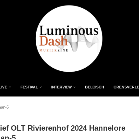
LIVE
FESTIVAL
INTERVIEW
BELGISCH
GRENSVERL
man-5
ief OLT Rivierenhof 2024 Hannelore
man-5