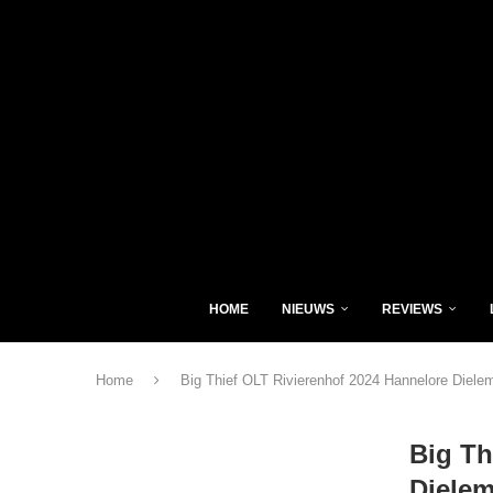
HOME
NIEUWS
REVIEWS
Home
Big Thief OLT Rivierenhof 2024 Hannelore Diele
Big Th
Diele