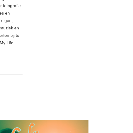
 fotografie.
ies en
 eigen,
n muziek en
rten bij te
My Life