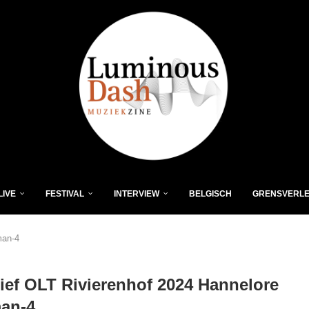
LIVE
FESTIVAL
INTERVIEW
BELGISCH
GRENSVERL
man-4
ief OLT Rivierenhof 2024 Hannelore
man-4