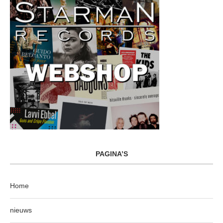
PAGINA’S
Home
nieuws