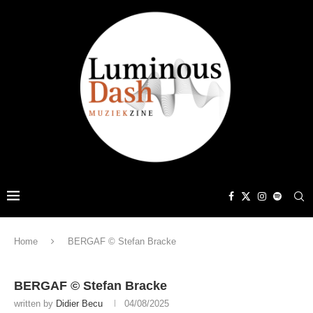
Home
BERGAF © Stefan Bracke
BERGAF © Stefan Bracke
written by
Didier Becu
04/08/2025