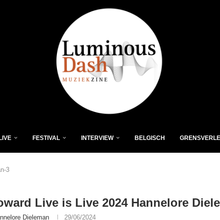
LIVE
FESTIVAL
INTERVIEW
BELGISCH
GRENSVERL
an-3
ward Live is Live 2024 Hannelore Diel
nnelore Dieleman
29/06/2024