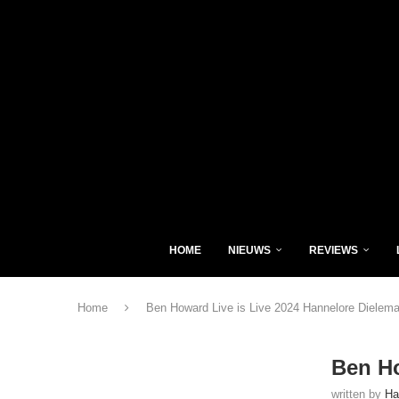
HOME
NIEUWS
REVIEWS
Home
Ben Howard Live is Live 2024 Hannelore Dielem
Ben Ho
written by
Ha