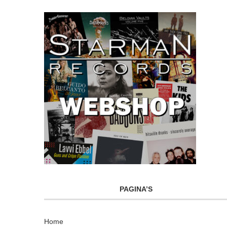
PAGINA’S
Home