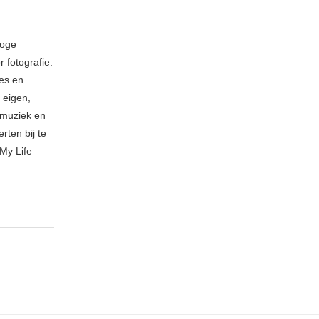
loge
 fotografie.
ies en
 eigen,
n muziek en
rten bij te
My Life