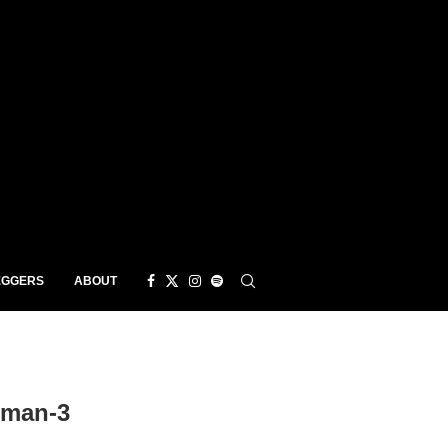
EGGERS
ABOUT
eman-3